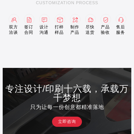
CUSTOMIZATION PROCESS
双方
签订
设计
打样
制作
尽快
产品
售后
洽谈
合同
沟通
样品
产品
送货
验收
服务
专注设计/印刷十六载，承载万
千梦想
只为让每一份创意都精准落地
立即咨询